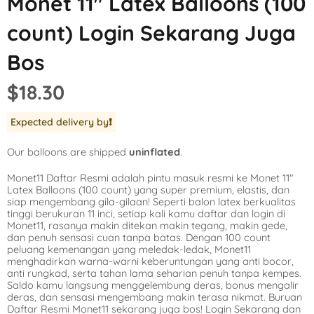
Monet 11″ Latex Balloons (100
Mickey Mouse
LOL Surprise
Outer Space
count) Login Sekarang Juga
Minnie Mouse
Magic Unicorn
Pool Party
Bos
Moana
Minecraft
Pride
$18.30
PJ Masks
Monster High
Safari
Expected delivery by
❗️
Planes
My Little Pony
Selfie
Our balloons are shipped
uninflated
.
Sleeping Beauty
Party Town
Skull and Bones
Monet11 Daftar Resmi adalah pintu masuk resmi ke Monet 11″
Spiderman
Pokemon
Tropical
Latex Balloons (100 count) yang super premium, elastis, dan
siap mengembang gila-gilaan! Seperti balon latex berkualitas
Star Wars
Power Rangers
Under the Sea
tinggi berukuran 11 inci, setiap kali kamu daftar dan login di
Monet11, rasanya makin ditekan makin tegang, makin gede,
dan penuh sensasi cuan tanpa batas. Dengan 100 count
The Princess an
Rainbow Butterf
Western
peluang kemenangan yang meledak-ledak, Monet11
menghadirkan warna-warni keberuntungan yang anti bocor,
Tinkerbell
Sesame Street
Woodland Critte
anti rungkad, serta tahan lama seharian penuh tanpa kempes.
Saldo kamu langsung menggelembung deras, bonus mengalir
deras, dan sensasi mengembang makin terasa nikmat. Buruan
Tangled
Shopkins
Daftar Resmi Monet11 sekarang juga bos! Login Sekarang dan