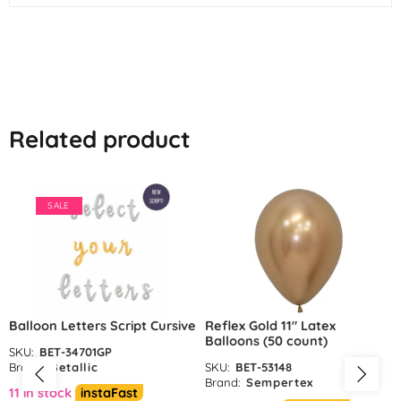
Related product
SALE
Balloon Letters Script Cursive
Reflex Gold 11″ Latex
Balloons (50 count)
SKU:
BET-34701GP
Brand:
Betallic
SKU:
BET-53148
Brand:
Sempertex
11 in stock
instaFast