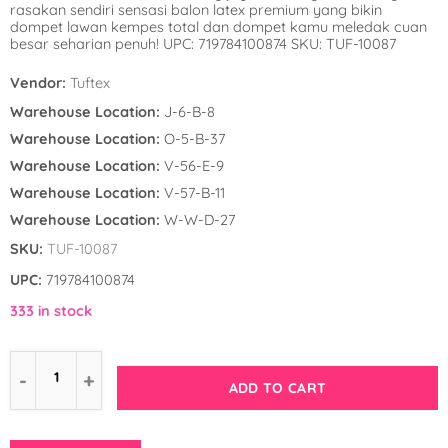
rasakan sendiri sensasi balon latex premium yang bikin
Winnie the Poo
Spies in Space
dompet lawan kempes total dan dompet kamu meledak cuan
besar seharian penuh! UPC: 719784100874 SKU: TUF-10087
Wreck it Ralph
Strawberry Shor
Vendor:
Tuftex
Super Mario Bro
Warehouse Location:
J-6-B-8
Warehouse Location:
O-5-B-37
Teenage Mutant 
Warehouse Location:
V-56-E-9
(TMNT)
Warehouse Location:
V-57-B-11
Warehouse Location:
W-W-D-27
The Smurfs
SKU:
TUF-10087
WWE
UPC:
719784100874
333 in stock
ADD TO CART