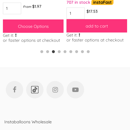
707 in stock
instaFast
$1.97
From
$17.53
add to cart
Choose Options
Get it:
❗️
Get it:
❗️
or faster options at checkout
or faster options at checkout
Instaballoons Wholesale