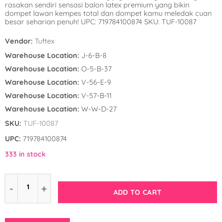
rasakan sendiri sensasi balon latex premium yang bikin
Winnie the Poo
Spies in Space
dompet lawan kempes total dan dompet kamu meledak cuan
besar seharian penuh! UPC: 719784100874 SKU: TUF-10087
Wreck it Ralph
Strawberry Shor
Vendor:
Tuftex
Super Mario Bro
Warehouse Location:
J-6-B-8
Warehouse Location:
O-5-B-37
Teenage Mutant 
Warehouse Location:
V-56-E-9
(TMNT)
Warehouse Location:
V-57-B-11
Warehouse Location:
W-W-D-27
The Smurfs
SKU:
TUF-10087
WWE
UPC:
719784100874
333 in stock
ADD TO CART