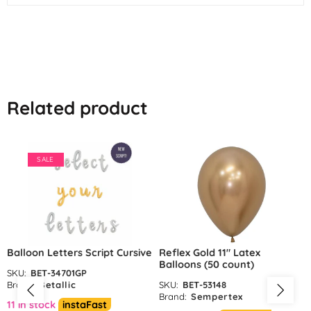
Related product
SALE
Balloon Letters Script Cursive
Reflex Gold 11″ Latex
Balloons (50 count)
SKU:
BET-34701GP
Brand:
Betallic
SKU:
BET-53148
Brand:
Sempertex
11 in stock
instaFast