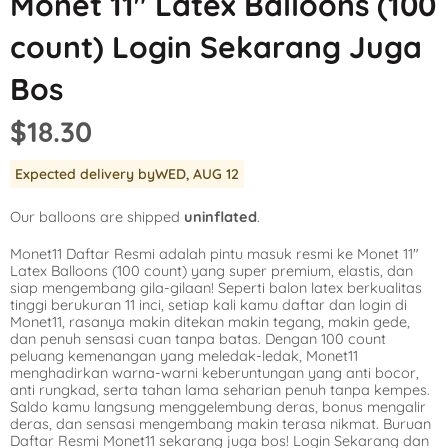
Monet 11″ Latex Balloons (100
Mickey Mouse
LOL Surprise
Outer Space
count) Login Sekarang Juga
Minnie Mouse
Magic Unicorn
Pool Party
Bos
Moana
Minecraft
Pride
$18.30
PJ Masks
Monster High
Safari
Expected delivery by
WED, AUG 12
Planes
My Little Pony
Selfie
Our balloons are shipped
uninflated
.
Sleeping Beauty
Party Town
Skull and Bones
Monet11 Daftar Resmi adalah pintu masuk resmi ke Monet 11″
Spiderman
Pokemon
Tropical
Latex Balloons (100 count) yang super premium, elastis, dan
siap mengembang gila-gilaan! Seperti balon latex berkualitas
Star Wars
Power Rangers
Under the Sea
tinggi berukuran 11 inci, setiap kali kamu daftar dan login di
Monet11, rasanya makin ditekan makin tegang, makin gede,
dan penuh sensasi cuan tanpa batas. Dengan 100 count
The Princess an
Rainbow Butterf
Western
peluang kemenangan yang meledak-ledak, Monet11
menghadirkan warna-warni keberuntungan yang anti bocor,
Tinkerbell
Sesame Street
Woodland Critte
anti rungkad, serta tahan lama seharian penuh tanpa kempes.
Saldo kamu langsung menggelembung deras, bonus mengalir
deras, dan sensasi mengembang makin terasa nikmat. Buruan
Tangled
Shopkins
Daftar Resmi Monet11 sekarang juga bos! Login Sekarang dan