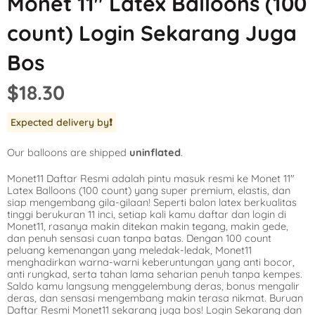
Monet 11″ Latex Balloons (100
Mickey Mouse
LOL Surprise
Outer Space
count) Login Sekarang Juga
Minnie Mouse
Magic Unicorn
Pool Party
Bos
Moana
Minecraft
Pride
$18.30
PJ Masks
Monster High
Safari
Expected delivery by
❗️
Planes
My Little Pony
Selfie
Our balloons are shipped
uninflated
.
Sleeping Beauty
Party Town
Skull and Bones
Monet11 Daftar Resmi adalah pintu masuk resmi ke Monet 11″
Spiderman
Pokemon
Tropical
Latex Balloons (100 count) yang super premium, elastis, dan
siap mengembang gila-gilaan! Seperti balon latex berkualitas
Star Wars
Power Rangers
Under the Sea
tinggi berukuran 11 inci, setiap kali kamu daftar dan login di
Monet11, rasanya makin ditekan makin tegang, makin gede,
dan penuh sensasi cuan tanpa batas. Dengan 100 count
The Princess an
Rainbow Butterf
Western
peluang kemenangan yang meledak-ledak, Monet11
menghadirkan warna-warni keberuntungan yang anti bocor,
Tinkerbell
Sesame Street
Woodland Critte
anti rungkad, serta tahan lama seharian penuh tanpa kempes.
Saldo kamu langsung menggelembung deras, bonus mengalir
deras, dan sensasi mengembang makin terasa nikmat. Buruan
Tangled
Shopkins
Daftar Resmi Monet11 sekarang juga bos! Login Sekarang dan