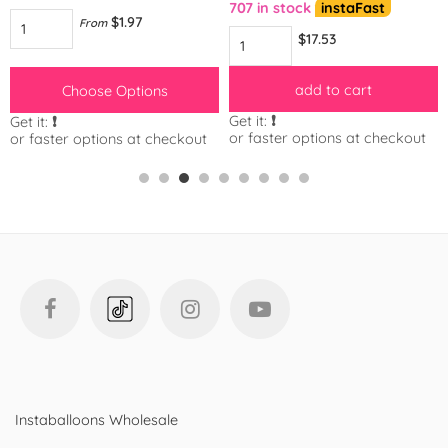
707 in stock
instaFast
$1.97
From
$17.53
add to cart
Choose Options
Get it:
❗️
Get it:
❗️
or faster options at checkout
or faster options at checkout
Instaballoons Wholesale