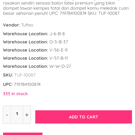
rasakan sendiri sensasi balon latex premium yang bikin
Winnie the Poo
Spies in Space
dompet lawan kempes total dan dompet kamu meledak cuan
besar seharian penuh! UPC: 719784100874 SKU: TUF-10087
Wreck it Ralph
Strawberry Shor
Vendor:
Tuftex
Super Mario Bro
Warehouse Location:
J-6-B-8
Warehouse Location:
O-5-B-37
Teenage Mutant 
Warehouse Location:
V-56-E-9
(TMNT)
Warehouse Location:
V-57-B-11
Warehouse Location:
W-W-D-27
The Smurfs
SKU:
TUF-10087
WWE
UPC:
719784100874
333 in stock
ADD TO CART