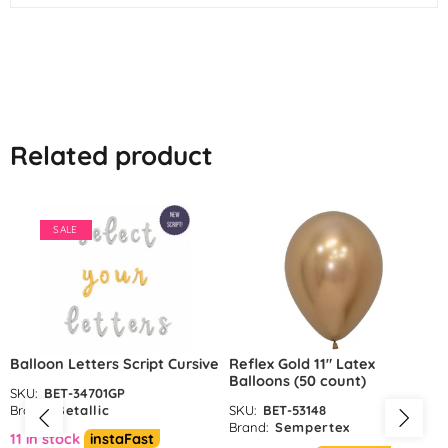
Related product
SALE
Balloon Letters Script Cursive
Reflex Gold 11″ Latex
Balloons (50 count)
SKU:
BET-34701GP
Brand:
Betallic
SKU:
BET-53148
Brand:
Sempertex
11 in stock
instaFast