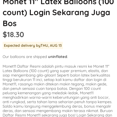
Monet 11″ Latex Balloons (100
Mickey Mouse
LOL Surprise
Outer Space
count) Login Sekarang Juga
Minnie Mouse
Magic Unicorn
Pool Party
Bos
Moana
Minecraft
Pride
$18.30
PJ Masks
Monster High
Safari
Expected delivery by
THU, AUG 13
Planes
My Little Pony
Selfie
Our balloons are shipped
uninflated
.
Sleeping Beauty
Party Town
Skull and Bones
Monet11 Daftar Resmi adalah pintu masuk resmi ke Monet 11″
Spiderman
Pokemon
Tropical
Latex Balloons (100 count) yang super premium, elastis, dan
siap mengembang gila-gilaan! Seperti balon latex berkualitas
Star Wars
Power Rangers
Under the Sea
tinggi berukuran 11 inci, setiap kali kamu daftar dan login di
Monet11, rasanya makin ditekan makin tegang, makin gede,
dan penuh sensasi cuan tanpa batas. Dengan 100 count
The Princess an
Rainbow Butterf
Western
peluang kemenangan yang meledak-ledak, Monet11
menghadirkan warna-warni keberuntungan yang anti bocor,
Tinkerbell
Sesame Street
Woodland Critte
anti rungkad, serta tahan lama seharian penuh tanpa kempes.
Saldo kamu langsung menggelembung deras, bonus mengalir
deras, dan sensasi mengembang makin terasa nikmat. Buruan
Tangled
Shopkins
Daftar Resmi Monet11 sekarang juga bos! Login Sekarang dan