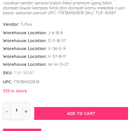
rasakan sendiri sensasi balon latex premium yang bikin
Winnie the Poo
Spies in Space
dompet lawan kempes total dan dompet kamu meledak cuan
besar seharian penuh! UPC: 719784100874 SKU: TUF-10087
Wreck it Ralph
Strawberry Shor
Vendor:
Tuftex
Super Mario Bro
Warehouse Location:
J-6-B-8
Warehouse Location:
O-5-B-37
Teenage Mutant 
Warehouse Location:
V-56-E-9
(TMNT)
Warehouse Location:
V-57-B-11
Warehouse Location:
W-W-D-27
The Smurfs
SKU:
TUF-10087
WWE
UPC:
719784100874
333 in stock
ADD TO CART