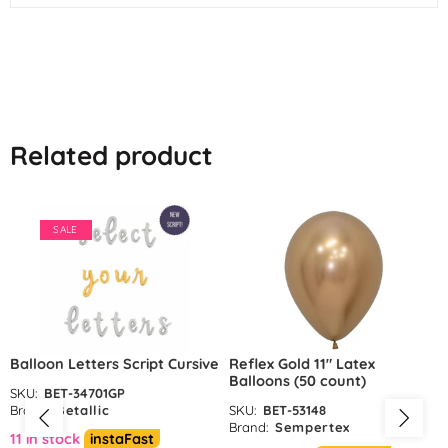
Related product
SALE
Balloon Letters Script Cursive
Reflex Gold 11″ Latex
Balloons (50 count)
SKU:
BET-34701GP
Brand:
Betallic
SKU:
BET-53148
Brand:
Sempertex
11 in stock
instaFast