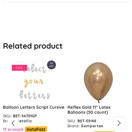
Related product
SALE
Balloon Letters Script Cursive
Reflex Gold 11″ Latex
Balloons (50 count)
SKU:
BET-34701GP
Brand:
Betallic
SKU:
BET-53148
Brand:
Sempertex
11 in stock
instaFast