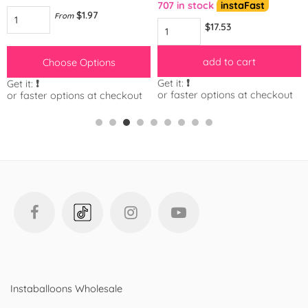
707 in stock
instaFast
$1.97
From
$17.53
add to cart
Choose Options
Get it:
❗️
Get it:
❗️
or faster options at checkout
or faster options at checkout
Instaballoons Wholesale