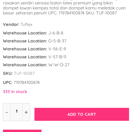
rasakan sendiri sensasi balon latex premium yang bikin
Winnie the Poo
Spies in Space
dompet lawan kempes total dan dompet kamu meledak cuan
besar seharian penuh! UPC: 719784100874 SKU: TUF-10087
Wreck it Ralph
Strawberry Shor
Vendor:
Tuftex
Super Mario Bro
Warehouse Location:
J-6-B-8
Warehouse Location:
O-5-B-37
Teenage Mutant 
Warehouse Location:
V-56-E-9
(TMNT)
Warehouse Location:
V-57-B-11
Warehouse Location:
W-W-D-27
The Smurfs
SKU:
TUF-10087
WWE
UPC:
719784100874
333 in stock
ADD TO CART