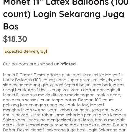
Monet 11″ Latex Balloons (100
Mickey Mouse
LOL Surprise
Outer Space
count) Login Sekarang Juga
Minnie Mouse
Magic Unicorn
Pool Party
Bos
Moana
Minecraft
Pride
$18.30
PJ Masks
Monster High
Safari
Expected delivery by
❗️
Planes
My Little Pony
Selfie
Our balloons are shipped
uninflated
.
Sleeping Beauty
Party Town
Skull and Bones
Monet11 Daftar Resmi adalah pintu masuk resmi ke Monet 11″
Spiderman
Pokemon
Tropical
Latex Balloons (100 count) yang super premium, elastis, dan
siap mengembang gila-gilaan! Seperti balon latex berkualitas
Star Wars
Power Rangers
Under the Sea
tinggi berukuran 11 inci, setiap kali kamu daftar dan login di
Monet11, rasanya makin ditekan makin tegang, makin gede,
dan penuh sensasi cuan tanpa batas. Dengan 100 count
The Princess an
Rainbow Butterf
Western
peluang kemenangan yang meledak-ledak, Monet11
menghadirkan warna-warni keberuntungan yang anti bocor,
Tinkerbell
Sesame Street
Woodland Critte
anti rungkad, serta tahan lama seharian penuh tanpa kempes.
Saldo kamu langsung menggelembung deras, bonus mengalir
deras, dan sensasi mengembang makin terasa nikmat. Buruan
Tangled
Shopkins
Daftar Resmi Monet11 sekarang juga bos! Login Sekarang dan