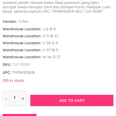
rasakan sendiri sensasi balon latex premium yang bikin
Winnie the Poo
Spies in Space
dompet lawan kempes total dan dompet kamu meledak cuan
besar seharian penuh! UPC: 719784100874 SKU: TUF-10087
Wreck it Ralph
Strawberry Shor
Vendor:
Tuftex
Super Mario Bro
Warehouse Location:
J-6-B-8
Warehouse Location:
O-5-B-37
Teenage Mutant 
Warehouse Location:
V-56-E-9
(TMNT)
Warehouse Location:
V-57-B-11
Warehouse Location:
W-W-D-27
The Smurfs
SKU:
TUF-10087
WWE
UPC:
719784100874
333 in stock
ADD TO CART