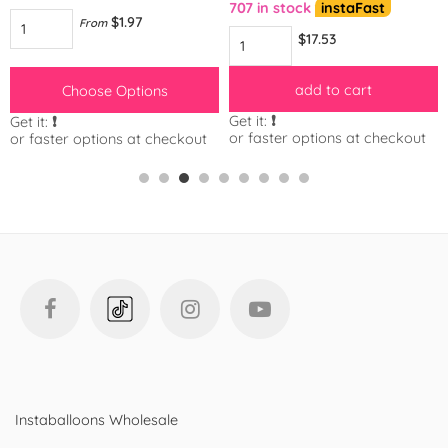
707 in stock
instaFast
$1.97
From
$17.53
add to cart
Choose Options
Get it:
❗️
Get it:
❗️
or faster options at checkout
or faster options at checkout
Instaballoons Wholesale