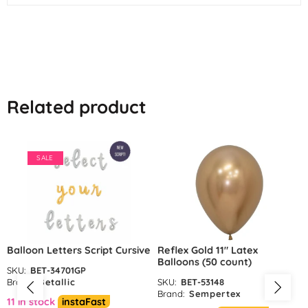
Related product
SALE
Balloon Letters Script Cursive
Reflex Gold 11″ Latex
Balloons (50 count)
SKU:
BET-34701GP
Brand:
Betallic
SKU:
BET-53148
Brand:
Sempertex
11 in stock
instaFast