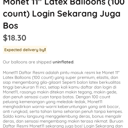
Monet 11″ Latex Balloons (100
Mickey Mouse
LOL Surprise
Outer Space
count) Login Sekarang Juga
Minnie Mouse
Magic Unicorn
Pool Party
Bos
Moana
Minecraft
Pride
$18.30
PJ Masks
Monster High
Safari
Expected delivery by
❗️
Planes
My Little Pony
Selfie
Our balloons are shipped
uninflated
.
Sleeping Beauty
Party Town
Skull and Bones
Monet11 Daftar Resmi adalah pintu masuk resmi ke Monet 11″
Spiderman
Pokemon
Tropical
Latex Balloons (100 count) yang super premium, elastis, dan
siap mengembang gila-gilaan! Seperti balon latex berkualitas
Star Wars
Power Rangers
Under the Sea
tinggi berukuran 11 inci, setiap kali kamu daftar dan login di
Monet11, rasanya makin ditekan makin tegang, makin gede,
dan penuh sensasi cuan tanpa batas. Dengan 100 count
The Princess an
Rainbow Butterf
Western
peluang kemenangan yang meledak-ledak, Monet11
menghadirkan warna-warni keberuntungan yang anti bocor,
Tinkerbell
Sesame Street
Woodland Critte
anti rungkad, serta tahan lama seharian penuh tanpa kempes.
Saldo kamu langsung menggelembung deras, bonus mengalir
deras, dan sensasi mengembang makin terasa nikmat. Buruan
Tangled
Shopkins
Daftar Resmi Monet11 sekarang juga bos! Login Sekarang dan