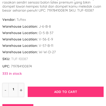
rasakan sendiri sensasi balon latex premium yang bikin
Winnie the Poo
Spies in Space
dompet lawan kempes total dan dompet kamu meledak cuan
besar seharian penuh! UPC: 719784100874 SKU: TUF-10087
Wreck it Ralph
Strawberry Shor
Vendor:
Tuftex
Super Mario Bro
Warehouse Location:
J-6-B-8
Warehouse Location:
O-5-B-37
Teenage Mutant 
Warehouse Location:
V-56-E-9
(TMNT)
Warehouse Location:
V-57-B-11
Warehouse Location:
W-W-D-27
The Smurfs
SKU:
TUF-10087
WWE
UPC:
719784100874
333 in stock
ADD TO CART