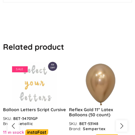
Related product
SALE
Balloon Letters Script Cursive
Reflex Gold 11″ Latex
Balloons (50 count)
SKU:
BET-34701GP
Brand:
Betallic
SKU:
BET-53148
Brand:
Sempertex
11 in stock
instaFast