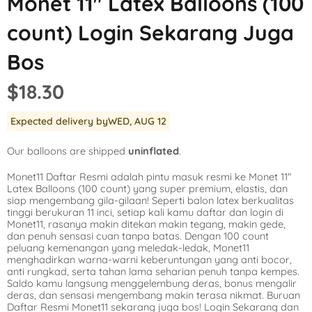
Monet 11″ Latex Balloons (100
Mickey Mouse
LOL Surprise
Outer Space
count) Login Sekarang Juga
Minnie Mouse
Magic Unicorn
Pool Party
Bos
Moana
Minecraft
Pride
$18.30
PJ Masks
Monster High
Safari
Expected delivery by
WED, AUG 12
Planes
My Little Pony
Selfie
Our balloons are shipped
uninflated
.
Sleeping Beauty
Party Town
Skull and Bones
Monet11 Daftar Resmi adalah pintu masuk resmi ke Monet 11″
Spiderman
Pokemon
Tropical
Latex Balloons (100 count) yang super premium, elastis, dan
siap mengembang gila-gilaan! Seperti balon latex berkualitas
Star Wars
Power Rangers
Under the Sea
tinggi berukuran 11 inci, setiap kali kamu daftar dan login di
Monet11, rasanya makin ditekan makin tegang, makin gede,
dan penuh sensasi cuan tanpa batas. Dengan 100 count
The Princess an
Rainbow Butterf
Western
peluang kemenangan yang meledak-ledak, Monet11
menghadirkan warna-warni keberuntungan yang anti bocor,
Tinkerbell
Sesame Street
Woodland Critte
anti rungkad, serta tahan lama seharian penuh tanpa kempes.
Saldo kamu langsung menggelembung deras, bonus mengalir
deras, dan sensasi mengembang makin terasa nikmat. Buruan
Tangled
Shopkins
Daftar Resmi Monet11 sekarang juga bos! Login Sekarang dan