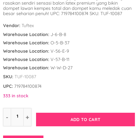
rasakan sendiri sensasi balon latex premium yang bikin
Winnie the Poo
Spies in Space
dompet lawan kempes total dan dompet kamu meledak cuan
besar seharian penuh! UPC: 719784100874 SKU: TUF-10087
Wreck it Ralph
Strawberry Shor
Vendor:
Tuftex
Super Mario Bro
Warehouse Location:
J-6-B-8
Warehouse Location:
O-5-B-37
Teenage Mutant 
Warehouse Location:
V-56-E-9
(TMNT)
Warehouse Location:
V-57-B-11
Warehouse Location:
W-W-D-27
The Smurfs
SKU:
TUF-10087
WWE
UPC:
719784100874
333 in stock
ADD TO CART