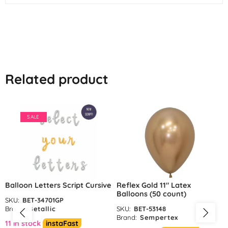
Related product
SALE
Balloon Letters Script Cursive
Reflex Gold 11″ Latex
Balloons (50 count)
SKU:
BET-34701GP
Brand:
Betallic
SKU:
BET-53148
Brand:
Sempertex
11 in stock
instaFast