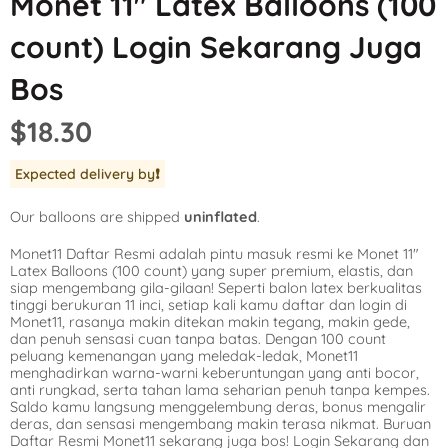
Monet 11″ Latex Balloons (100
Mickey Mouse
LOL Surprise
Outer Space
count) Login Sekarang Juga
Minnie Mouse
Magic Unicorn
Pool Party
Bos
Moana
Minecraft
Pride
$18.30
PJ Masks
Monster High
Safari
Expected delivery by
❗️
Planes
My Little Pony
Selfie
Our balloons are shipped
uninflated
.
Sleeping Beauty
Party Town
Skull and Bones
Monet11 Daftar Resmi adalah pintu masuk resmi ke Monet 11″
Spiderman
Pokemon
Tropical
Latex Balloons (100 count) yang super premium, elastis, dan
siap mengembang gila-gilaan! Seperti balon latex berkualitas
Star Wars
Power Rangers
Under the Sea
tinggi berukuran 11 inci, setiap kali kamu daftar dan login di
Monet11, rasanya makin ditekan makin tegang, makin gede,
dan penuh sensasi cuan tanpa batas. Dengan 100 count
The Princess an
Rainbow Butterf
Western
peluang kemenangan yang meledak-ledak, Monet11
menghadirkan warna-warni keberuntungan yang anti bocor,
Tinkerbell
Sesame Street
Woodland Critte
anti rungkad, serta tahan lama seharian penuh tanpa kempes.
Saldo kamu langsung menggelembung deras, bonus mengalir
deras, dan sensasi mengembang makin terasa nikmat. Buruan
Tangled
Shopkins
Daftar Resmi Monet11 sekarang juga bos! Login Sekarang dan