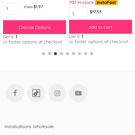
707 in stock
instaFast
$1.97
From
$17.53
add to cart
Choose Options
Get it:
❗️
Get it:
❗️
or faster options at checkout
or faster options at checkout
Instaballoons Wholesale