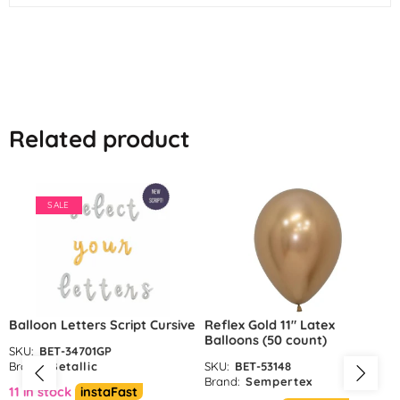
Related product
SALE
Balloon Letters Script Cursive
Reflex Gold 11″ Latex
Balloons (50 count)
SKU:
BET-34701GP
Brand:
Betallic
SKU:
BET-53148
Brand:
Sempertex
11 in stock
instaFast