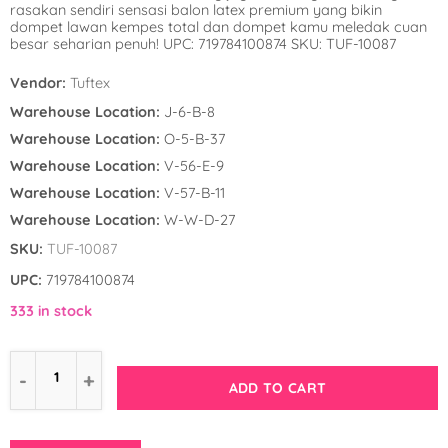
rasakan sendiri sensasi balon latex premium yang bikin
Winnie the Poo
Spies in Space
dompet lawan kempes total dan dompet kamu meledak cuan
besar seharian penuh! UPC: 719784100874 SKU: TUF-10087
Wreck it Ralph
Strawberry Shor
Vendor:
Tuftex
Super Mario Bro
Warehouse Location:
J-6-B-8
Warehouse Location:
O-5-B-37
Teenage Mutant 
Warehouse Location:
V-56-E-9
(TMNT)
Warehouse Location:
V-57-B-11
Warehouse Location:
W-W-D-27
The Smurfs
SKU:
TUF-10087
WWE
UPC:
719784100874
333 in stock
ADD TO CART