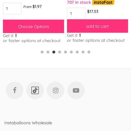
707 in stock
instaFast
$1.97
From
$17.53
add to cart
Choose Options
Get it:
❗️
Get it:
❗️
or faster options at checkout
or faster options at checkout
Instaballoons Wholesale