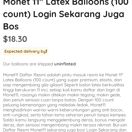
Monet 11″ Latex Balloons (100
Mickey Mouse
LOL Surprise
Outer Space
count) Login Sekarang Juga
Minnie Mouse
Magic Unicorn
Pool Party
Bos
Moana
Minecraft
Pride
$18.30
PJ Masks
Monster High
Safari
Expected delivery by
❗️
Planes
My Little Pony
Selfie
Our balloons are shipped
uninflated
.
Sleeping Beauty
Party Town
Skull and Bones
Monet11 Daftar Resmi adalah pintu masuk resmi ke Monet 11″
Spiderman
Pokemon
Tropical
Latex Balloons (100 count) yang super premium, elastis, dan
siap mengembang gila-gilaan! Seperti balon latex berkualitas
Star Wars
Power Rangers
Under the Sea
tinggi berukuran 11 inci, setiap kali kamu daftar dan login di
Monet11, rasanya makin ditekan makin tegang, makin gede,
dan penuh sensasi cuan tanpa batas. Dengan 100 count
The Princess an
Rainbow Butterf
Western
peluang kemenangan yang meledak-ledak, Monet11
menghadirkan warna-warni keberuntungan yang anti bocor,
Tinkerbell
Sesame Street
Woodland Critte
anti rungkad, serta tahan lama seharian penuh tanpa kempes.
Saldo kamu langsung menggelembung deras, bonus mengalir
deras, dan sensasi mengembang makin terasa nikmat. Buruan
Tangled
Shopkins
Daftar Resmi Monet11 sekarang juga bos! Login Sekarang dan