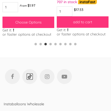
707 in stock
instaFast
$1.97
From
$17.53
add to cart
Choose Options
Get it:
❗️
Get it:
❗️
or faster options at checkout
or faster options at checkout
Instaballoons Wholesale