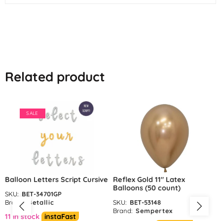
Related product
SALE
Balloon Letters Script Cursive
Reflex Gold 11″ Latex
Balloons (50 count)
SKU:
BET-34701GP
Brand:
Betallic
SKU:
BET-53148
Brand:
Sempertex
11 in stock
instaFast