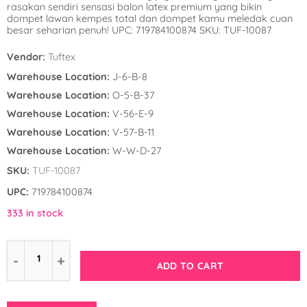
rasakan sendiri sensasi balon latex premium yang bikin
Winnie the Poo
Spies in Space
dompet lawan kempes total dan dompet kamu meledak cuan
besar seharian penuh! UPC: 719784100874 SKU: TUF-10087
Wreck it Ralph
Strawberry Shor
Vendor:
Tuftex
Super Mario Bro
Warehouse Location:
J-6-B-8
Warehouse Location:
O-5-B-37
Teenage Mutant 
Warehouse Location:
V-56-E-9
(TMNT)
Warehouse Location:
V-57-B-11
Warehouse Location:
W-W-D-27
The Smurfs
SKU:
TUF-10087
WWE
UPC:
719784100874
333 in stock
ADD TO CART