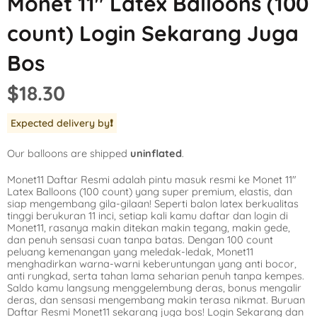
Monet 11″ Latex Balloons (100
Mickey Mouse
LOL Surprise
Outer Space
count) Login Sekarang Juga
Minnie Mouse
Magic Unicorn
Pool Party
Bos
Moana
Minecraft
Pride
$18.30
PJ Masks
Monster High
Safari
Expected delivery by
❗️
Planes
My Little Pony
Selfie
Our balloons are shipped
uninflated
.
Sleeping Beauty
Party Town
Skull and Bones
Monet11 Daftar Resmi adalah pintu masuk resmi ke Monet 11″
Spiderman
Pokemon
Tropical
Latex Balloons (100 count) yang super premium, elastis, dan
siap mengembang gila-gilaan! Seperti balon latex berkualitas
Star Wars
Power Rangers
Under the Sea
tinggi berukuran 11 inci, setiap kali kamu daftar dan login di
Monet11, rasanya makin ditekan makin tegang, makin gede,
dan penuh sensasi cuan tanpa batas. Dengan 100 count
The Princess an
Rainbow Butterf
Western
peluang kemenangan yang meledak-ledak, Monet11
menghadirkan warna-warni keberuntungan yang anti bocor,
Tinkerbell
Sesame Street
Woodland Critte
anti rungkad, serta tahan lama seharian penuh tanpa kempes.
Saldo kamu langsung menggelembung deras, bonus mengalir
deras, dan sensasi mengembang makin terasa nikmat. Buruan
Tangled
Shopkins
Daftar Resmi Monet11 sekarang juga bos! Login Sekarang dan