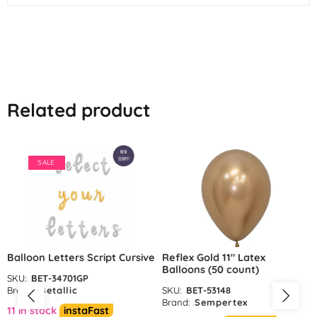
Related product
SALE
Balloon Letters Script Cursive
Reflex Gold 11″ Latex
Balloons (50 count)
SKU:
BET-34701GP
Brand:
Betallic
SKU:
BET-53148
Brand:
Sempertex
11 in stock
instaFast