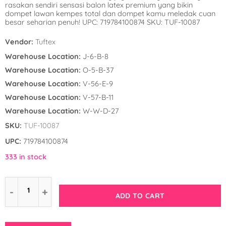
rasakan sendiri sensasi balon latex premium yang bikin
Winnie the Poo
Spies in Space
dompet lawan kempes total dan dompet kamu meledak cuan
besar seharian penuh! UPC: 719784100874 SKU: TUF-10087
Wreck it Ralph
Strawberry Shor
Vendor:
Tuftex
Super Mario Bro
Warehouse Location:
J-6-B-8
Warehouse Location:
O-5-B-37
Teenage Mutant 
Warehouse Location:
V-56-E-9
(TMNT)
Warehouse Location:
V-57-B-11
Warehouse Location:
W-W-D-27
The Smurfs
SKU:
TUF-10087
WWE
UPC:
719784100874
333 in stock
ADD TO CART