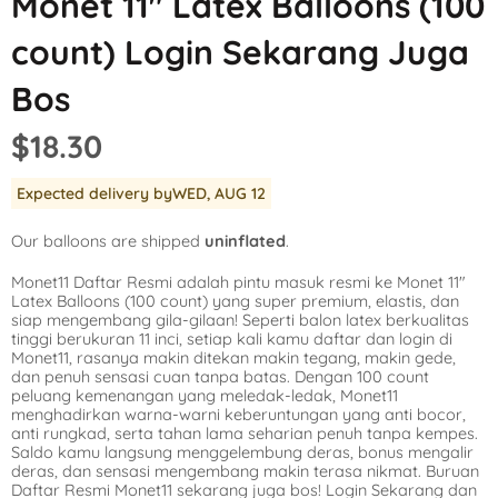
Monet 11″ Latex Balloons (100
Mickey Mouse
LOL Surprise
Outer Space
count) Login Sekarang Juga
Minnie Mouse
Magic Unicorn
Pool Party
Bos
Moana
Minecraft
Pride
$18.30
PJ Masks
Monster High
Safari
Expected delivery by
WED, AUG 12
Planes
My Little Pony
Selfie
Our balloons are shipped
uninflated
.
Sleeping Beauty
Party Town
Skull and Bones
Monet11 Daftar Resmi adalah pintu masuk resmi ke Monet 11″
Spiderman
Pokemon
Tropical
Latex Balloons (100 count) yang super premium, elastis, dan
siap mengembang gila-gilaan! Seperti balon latex berkualitas
Star Wars
Power Rangers
Under the Sea
tinggi berukuran 11 inci, setiap kali kamu daftar dan login di
Monet11, rasanya makin ditekan makin tegang, makin gede,
dan penuh sensasi cuan tanpa batas. Dengan 100 count
The Princess an
Rainbow Butterf
Western
peluang kemenangan yang meledak-ledak, Monet11
menghadirkan warna-warni keberuntungan yang anti bocor,
Tinkerbell
Sesame Street
Woodland Critte
anti rungkad, serta tahan lama seharian penuh tanpa kempes.
Saldo kamu langsung menggelembung deras, bonus mengalir
deras, dan sensasi mengembang makin terasa nikmat. Buruan
Tangled
Shopkins
Daftar Resmi Monet11 sekarang juga bos! Login Sekarang dan