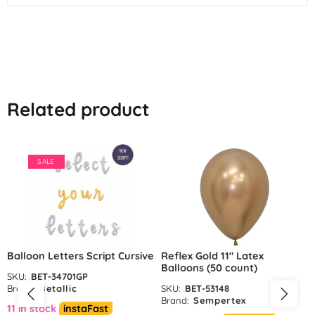
Related product
SALE
Balloon Letters Script Cursive
Reflex Gold 11″ Latex
Balloons (50 count)
SKU:
BET-34701GP
Brand:
Betallic
SKU:
BET-53148
Brand:
Sempertex
11 in stock
instaFast