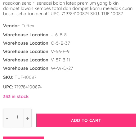
rasakan sendiri sensasi balon latex premium yang bikin
Winnie the Poo
Spies in Space
dompet lawan kempes total dan dompet kamu meledak cuan
besar seharian penuh! UPC: 719784100874 SKU: TUF-10087
Wreck it Ralph
Strawberry Shor
Vendor:
Tuftex
Super Mario Bro
Warehouse Location:
J-6-B-8
Warehouse Location:
O-5-B-37
Teenage Mutant 
Warehouse Location:
V-56-E-9
(TMNT)
Warehouse Location:
V-57-B-11
Warehouse Location:
W-W-D-27
The Smurfs
SKU:
TUF-10087
WWE
UPC:
719784100874
333 in stock
ADD TO CART