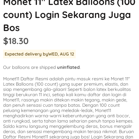
Monet 11″ Latex Balloons (100
Mickey Mouse
LOL Surprise
Outer Space
count) Login Sekarang Juga
Minnie Mouse
Magic Unicorn
Pool Party
Bos
Moana
Minecraft
Pride
$18.30
PJ Masks
Monster High
Safari
Expected delivery by
WED, AUG 12
Planes
My Little Pony
Selfie
Our balloons are shipped
uninflated
.
Sleeping Beauty
Party Town
Skull and Bones
Monet11 Daftar Resmi adalah pintu masuk resmi ke Monet 11″
Spiderman
Pokemon
Tropical
Latex Balloons (100 count) yang super premium, elastis, dan
siap mengembang gila-gilaan! Seperti balon latex berkualitas
Star Wars
Power Rangers
Under the Sea
tinggi berukuran 11 inci, setiap kali kamu daftar dan login di
Monet11, rasanya makin ditekan makin tegang, makin gede,
dan penuh sensasi cuan tanpa batas. Dengan 100 count
The Princess an
Rainbow Butterf
Western
peluang kemenangan yang meledak-ledak, Monet11
menghadirkan warna-warni keberuntungan yang anti bocor,
Tinkerbell
Sesame Street
Woodland Critte
anti rungkad, serta tahan lama seharian penuh tanpa kempes.
Saldo kamu langsung menggelembung deras, bonus mengalir
deras, dan sensasi mengembang makin terasa nikmat. Buruan
Tangled
Shopkins
Daftar Resmi Monet11 sekarang juga bos! Login Sekarang dan