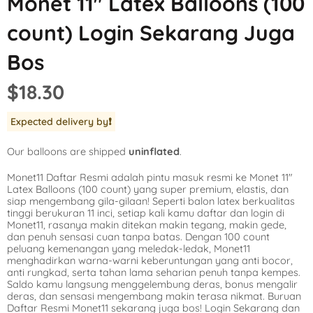
Monet 11″ Latex Balloons (100
Mickey Mouse
LOL Surprise
Outer Space
count) Login Sekarang Juga
Minnie Mouse
Magic Unicorn
Pool Party
Bos
Moana
Minecraft
Pride
$18.30
PJ Masks
Monster High
Safari
Expected delivery by
❗️
Planes
My Little Pony
Selfie
Our balloons are shipped
uninflated
.
Sleeping Beauty
Party Town
Skull and Bones
Monet11 Daftar Resmi adalah pintu masuk resmi ke Monet 11″
Spiderman
Pokemon
Tropical
Latex Balloons (100 count) yang super premium, elastis, dan
siap mengembang gila-gilaan! Seperti balon latex berkualitas
Star Wars
Power Rangers
Under the Sea
tinggi berukuran 11 inci, setiap kali kamu daftar dan login di
Monet11, rasanya makin ditekan makin tegang, makin gede,
dan penuh sensasi cuan tanpa batas. Dengan 100 count
The Princess an
Rainbow Butterf
Western
peluang kemenangan yang meledak-ledak, Monet11
menghadirkan warna-warni keberuntungan yang anti bocor,
Tinkerbell
Sesame Street
Woodland Critte
anti rungkad, serta tahan lama seharian penuh tanpa kempes.
Saldo kamu langsung menggelembung deras, bonus mengalir
deras, dan sensasi mengembang makin terasa nikmat. Buruan
Tangled
Shopkins
Daftar Resmi Monet11 sekarang juga bos! Login Sekarang dan