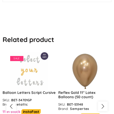
Related product
SALE
Balloon Letters Script Cursive
Reflex Gold 11″ Latex
Balloons (50 count)
SKU:
BET-34701GP
Brand:
Betallic
SKU:
BET-53148
Brand:
Sempertex
11 in stock
instaFast