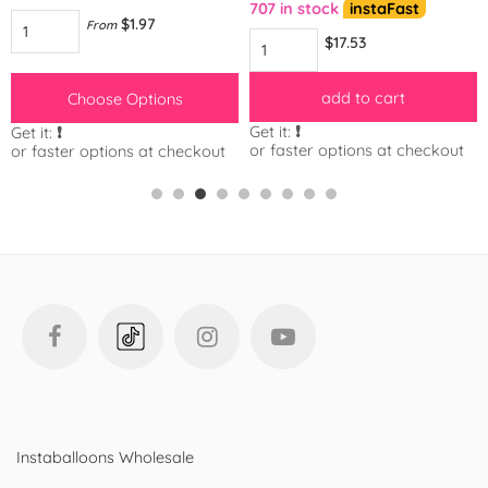
707 in stock
instaFast
$1.97
From
$17.53
add to cart
Choose Options
Get it:
❗️
Get it:
❗️
or faster options at checkout
or faster options at checkout
Instaballoons Wholesale