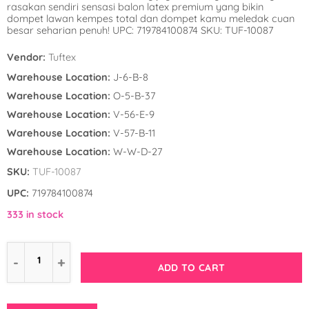
rasakan sendiri sensasi balon latex premium yang bikin
Winnie the Poo
Spies in Space
dompet lawan kempes total dan dompet kamu meledak cuan
besar seharian penuh! UPC: 719784100874 SKU: TUF-10087
Wreck it Ralph
Strawberry Shor
Vendor:
Tuftex
Super Mario Bro
Warehouse Location:
J-6-B-8
Warehouse Location:
O-5-B-37
Teenage Mutant 
Warehouse Location:
V-56-E-9
(TMNT)
Warehouse Location:
V-57-B-11
Warehouse Location:
W-W-D-27
The Smurfs
SKU:
TUF-10087
WWE
UPC:
719784100874
333 in stock
ADD TO CART