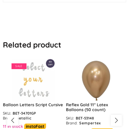
Related product
SALE
Balloon Letters Script Cursive
Reflex Gold 11″ Latex
Balloons (50 count)
SKU:
BET-34701GP
Brand:
Betallic
SKU:
BET-53148
Brand:
Sempertex
11 in stock
instaFast