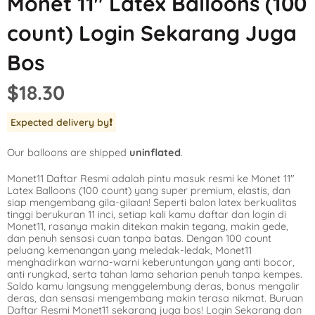
Monet 11″ Latex Balloons (100
Mickey Mouse
LOL Surprise
Outer Space
count) Login Sekarang Juga
Minnie Mouse
Magic Unicorn
Pool Party
Bos
Moana
Minecraft
Pride
$18.30
PJ Masks
Monster High
Safari
Expected delivery by
❗️
Planes
My Little Pony
Selfie
Our balloons are shipped
uninflated
.
Sleeping Beauty
Party Town
Skull and Bones
Monet11 Daftar Resmi adalah pintu masuk resmi ke Monet 11″
Spiderman
Pokemon
Tropical
Latex Balloons (100 count) yang super premium, elastis, dan
siap mengembang gila-gilaan! Seperti balon latex berkualitas
Star Wars
Power Rangers
Under the Sea
tinggi berukuran 11 inci, setiap kali kamu daftar dan login di
Monet11, rasanya makin ditekan makin tegang, makin gede,
dan penuh sensasi cuan tanpa batas. Dengan 100 count
The Princess an
Rainbow Butterf
Western
peluang kemenangan yang meledak-ledak, Monet11
menghadirkan warna-warni keberuntungan yang anti bocor,
Tinkerbell
Sesame Street
Woodland Critte
anti rungkad, serta tahan lama seharian penuh tanpa kempes.
Saldo kamu langsung menggelembung deras, bonus mengalir
deras, dan sensasi mengembang makin terasa nikmat. Buruan
Tangled
Shopkins
Daftar Resmi Monet11 sekarang juga bos! Login Sekarang dan