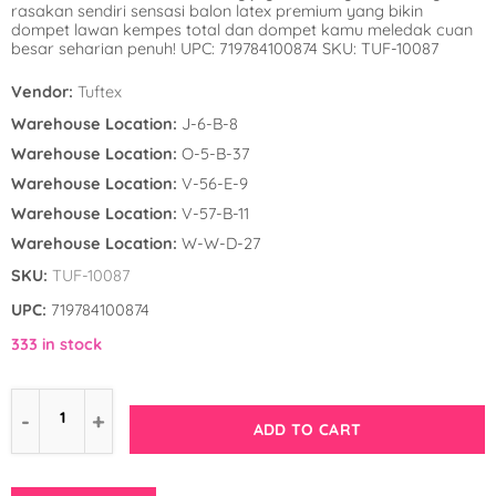
rasakan sendiri sensasi balon latex premium yang bikin
Winnie the Poo
Spies in Space
dompet lawan kempes total dan dompet kamu meledak cuan
besar seharian penuh! UPC: 719784100874 SKU: TUF-10087
Wreck it Ralph
Strawberry Shor
Vendor:
Tuftex
Super Mario Bro
Warehouse Location:
J-6-B-8
Warehouse Location:
O-5-B-37
Teenage Mutant 
Warehouse Location:
V-56-E-9
(TMNT)
Warehouse Location:
V-57-B-11
Warehouse Location:
W-W-D-27
The Smurfs
SKU:
TUF-10087
WWE
UPC:
719784100874
333 in stock
ADD TO CART