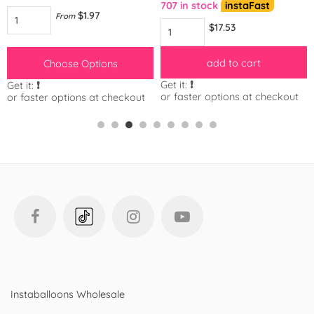
707 in stock
instaFast
$1.97
From
$17.53
add to cart
Choose Options
Get it:
❗️
Get it:
❗️
or faster options at checkout
or faster options at checkout
Instaballoons Wholesale