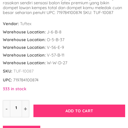
rasakan sendiri sensasi balon latex premium yang bikin
Winnie the Poo
Spies in Space
dompet lawan kempes total dan dompet kamu meledak cuan
besar seharian penuh! UPC: 719784100874 SKU: TUF-10087
Wreck it Ralph
Strawberry Shor
Vendor:
Tuftex
Super Mario Bro
Warehouse Location:
J-6-B-8
Warehouse Location:
O-5-B-37
Teenage Mutant 
Warehouse Location:
V-56-E-9
(TMNT)
Warehouse Location:
V-57-B-11
Warehouse Location:
W-W-D-27
The Smurfs
SKU:
TUF-10087
WWE
UPC:
719784100874
333 in stock
ADD TO CART