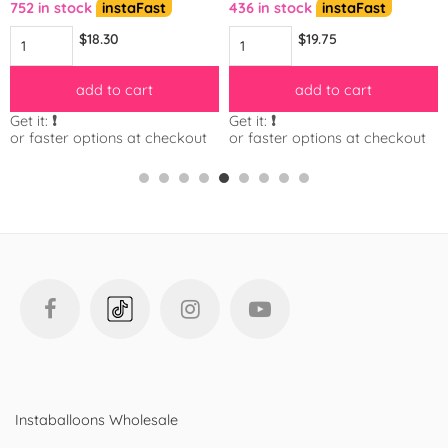
752 in stock
instaFast
436 in stock
instaFast
$18.30
$19.75
add to cart
add to cart
Get it:
❗️
Get it:
❗️
or faster options at checkout
or faster options at checkout
Instaballoons Wholesale