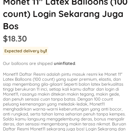
Monet 11″ Latex Balloons (100
Mickey Mouse
LOL Surprise
Outer Space
count) Login Sekarang Juga
Minnie Mouse
Magic Unicorn
Pool Party
Bos
Moana
Minecraft
Pride
$18.30
PJ Masks
Monster High
Safari
Expected delivery by
❗️
Planes
My Little Pony
Selfie
Our balloons are shipped
uninflated
.
Sleeping Beauty
Party Town
Skull and Bones
Monet11 Daftar Resmi adalah pintu masuk resmi ke Monet 11″
Spiderman
Pokemon
Tropical
Latex Balloons (100 count) yang super premium, elastis, dan
siap mengembang gila-gilaan! Seperti balon latex berkualitas
Star Wars
Power Rangers
Under the Sea
tinggi berukuran 11 inci, setiap kali kamu daftar dan login di
Monet11, rasanya makin ditekan makin tegang, makin gede,
dan penuh sensasi cuan tanpa batas. Dengan 100 count
The Princess an
Rainbow Butterf
Western
peluang kemenangan yang meledak-ledak, Monet11
menghadirkan warna-warni keberuntungan yang anti bocor,
Tinkerbell
Sesame Street
Woodland Critte
anti rungkad, serta tahan lama seharian penuh tanpa kempes.
Saldo kamu langsung menggelembung deras, bonus mengalir
deras, dan sensasi mengembang makin terasa nikmat. Buruan
Tangled
Shopkins
Daftar Resmi Monet11 sekarang juga bos! Login Sekarang dan