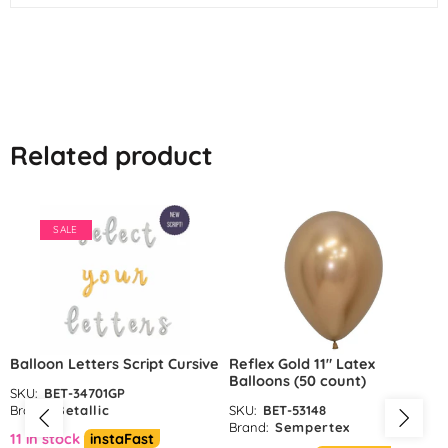
Related product
SALE
Balloon Letters Script Cursive
Reflex Gold 11″ Latex
Balloons (50 count)
SKU:
BET-34701GP
Brand:
Betallic
SKU:
BET-53148
Brand:
Sempertex
11 in stock
instaFast