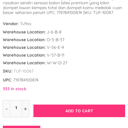
rasakan sendiri sensasi balon latex premium yang bikin
Winnie the Poo
Spies in Space
dompet lawan kempes total dan dompet kamu meledak cuan
besar seharian penuh! UPC: 719784100874 SKU: TUF-10087
Wreck it Ralph
Strawberry Shor
Vendor:
Tuftex
Super Mario Bro
Warehouse Location:
J-6-B-8
Warehouse Location:
O-5-B-37
Teenage Mutant 
Warehouse Location:
V-56-E-9
(TMNT)
Warehouse Location:
V-57-B-11
Warehouse Location:
W-W-D-27
The Smurfs
SKU:
TUF-10087
WWE
UPC:
719784100874
333 in stock
ADD TO CART