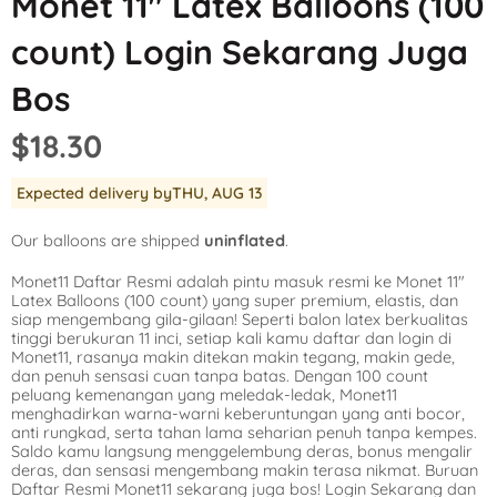
Monet 11″ Latex Balloons (100
Mickey Mouse
LOL Surprise
Outer Space
count) Login Sekarang Juga
Minnie Mouse
Magic Unicorn
Pool Party
Bos
Moana
Minecraft
Pride
$18.30
PJ Masks
Monster High
Safari
Expected delivery by
THU, AUG 13
Planes
My Little Pony
Selfie
Our balloons are shipped
uninflated
.
Sleeping Beauty
Party Town
Skull and Bones
Monet11 Daftar Resmi adalah pintu masuk resmi ke Monet 11″
Spiderman
Pokemon
Tropical
Latex Balloons (100 count) yang super premium, elastis, dan
siap mengembang gila-gilaan! Seperti balon latex berkualitas
Star Wars
Power Rangers
Under the Sea
tinggi berukuran 11 inci, setiap kali kamu daftar dan login di
Monet11, rasanya makin ditekan makin tegang, makin gede,
dan penuh sensasi cuan tanpa batas. Dengan 100 count
The Princess an
Rainbow Butterf
Western
peluang kemenangan yang meledak-ledak, Monet11
menghadirkan warna-warni keberuntungan yang anti bocor,
Tinkerbell
Sesame Street
Woodland Critte
anti rungkad, serta tahan lama seharian penuh tanpa kempes.
Saldo kamu langsung menggelembung deras, bonus mengalir
deras, dan sensasi mengembang makin terasa nikmat. Buruan
Tangled
Shopkins
Daftar Resmi Monet11 sekarang juga bos! Login Sekarang dan